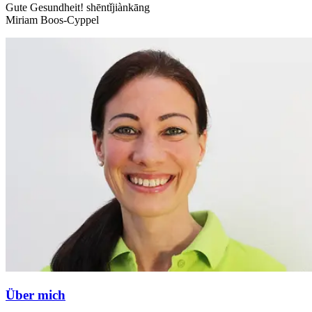
Gute Gesundheit! shēntǐjiànkāng
Miriam Boos-Cyppel
Über mich