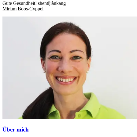
Gute Gesundheit! shēntǐjiànkāng
Miriam Boos-Cyppel
Über mich